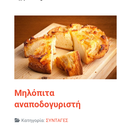
Μηλόπιτα
αναποδογυριστή
Λεπτομέρειες
Κατηγορία:
ΣΥΝΤΑΓΕΣ