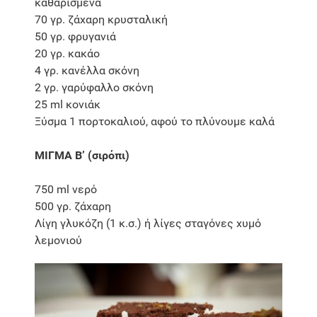
καθαρισμένα
70 γρ. ζάχαρη κρυσταλική
50 γρ. φρυγανιά
20 γρ. κακάο
4 γρ. κανέλλα σκόνη
2 γρ. γαρύφαλλο σκόνη
25 ml κονιάκ
Ξύσμα 1 πορτοκαλιού, αφού το πλύνουμε καλά
ΜΙΓΜΑ Β’ (σιρόπι)
750 ml νερό
500 γρ. ζάχαρη
Λίγη γλυκόζη (1 κ.σ.) ή λίγες σταγόνες χυμό
λεμονιού