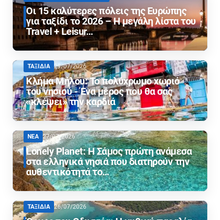
Οι 15 καλύτερες πόλεις της Ευρώπης
για ταξίδι το 2026 – Η μεγάλη λίστα του
Travel + Leisur…
ΤΑΞΙΔΙΑ
29/07/2026
Κλήμα Μήλου: Το πολύχρωμο χωριό
του νησιού - Ένα μέρος που θα σας
«κλέψει» την καρδιά
ΝΕΑ
27/07/2026
Lonely Planet: Η Σάμος πρώτη ανάμεσα
στα ελληνικά νησιά που διατηρούν την
αυθεντικότητά το…
ΤΑΞΙΔΙΑ
26/07/2026