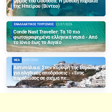
Όρμος του Οδυσσέα: Η μυθική παραλία
της Ηπείρου (Βίντεο)
ΕΝΑΛΛΑΚΤΙΚΟΣ ΤΟΥΡΙΣΜΟΣ
22/07/2026
Conde Nast Traveller: Τα 10 πιο
φωτογραφημένα ελληνικά νησιά - Από
το Ιόνιο έως το Αιγαίο
ΝΕΑ
20/07/2026
Αστυπάλαια: Στην κορυφή της Ευρώπης
για αληθινές αποδράσεις - «Ένας
παράδεισος σε σχήμα πε…