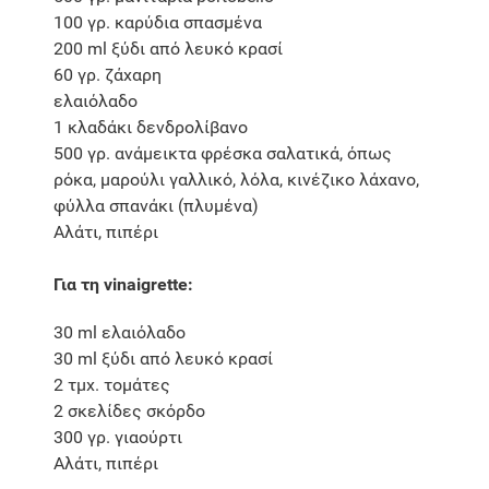
100 γρ. καρύδια σπασμένα
200 ml ξύδι από λευκό κρασί
60 γρ. ζάχαρη
ελαιόλαδο
1 κλαδάκι δενδρολίβανο
500 γρ. ανάμεικτα φρέσκα σαλατικά, όπως
ρόκα, μαρούλι γαλλικό, λόλα, κινέζικο λάχανο,
φύλλα σπανάκι (πλυμένα)
Αλάτι, πιπέρι
Για τη vinaigrette:
30 ml ελαιόλαδο
30 ml ξύδι από λευκό κρασί
2 τμχ. τομάτες
2 σκελίδες σκόρδο
300 γρ. γιαούρτι
Αλάτι, πιπέρι