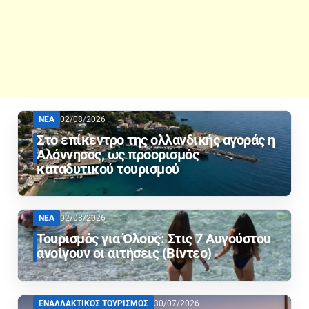
ΝΕΑ
02/08/2026
Στο επίκεντρο της ολλανδικής αγοράς η
Αλόννησος, ως προορισμός
καταδυτικού τουρισμού
ΝΕΑ
02/08/2026
Τουρισμός για Όλους: Στις 7 Αυγούστου
ανοίγουν οι αιτήσεις (Βίντεο)
ΕΝΑΛΛΑΚΤΙΚΟΣ ΤΟΥΡΙΣΜΟΣ
30/07/2026