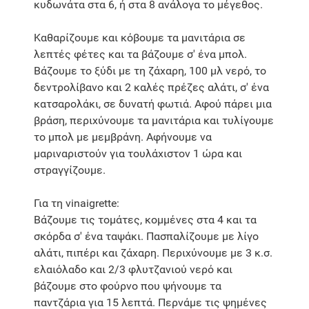
κυδωνάτα στα 6, ή στα 8 ανάλογα το μέγεθος.
Καθαρίζουμε και κόβουμε τα μανιτάρια σε
λεπτές φέτες και τα βάζουμε σ' ένα μπολ.
Βάζουμε το ξύδι με τη ζάχαρη, 100 μλ νερό, το
δεντρολίβανο και 2 καλές πρέζες αλάτι, σ' ένα
κατσαρολάκι, σε δυνατή φωτιά. Αφού πάρει μια
βράση, περιχύνουμε τα μανιτάρια και τυλίγουμε
το μπολ με μεμβράνη. Αφήνουμε να
μαριναριστούν για τουλάχιστον 1 ώρα και
στραγγίζουμε.
Για τη vinaigrette:
Βάζουμε τις τομάτες, κομμένες στα 4 και τα
σκόρδα σ' ένα ταψάκι. Πασπαλίζουμε με λίγο
αλάτι, πιπέρι και ζάχαρη. Περιχύνουμε με 3 κ.σ.
ελαιόλαδο και 2/3 φλυτζανιού νερό και
βάζουμε στο φούρνο που ψήνουμε τα
παντζάρια για 15 λεπτά. Περνάμε τις ψημένες