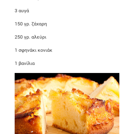
3 αυγά
150 γρ. ζάχαρη
250 γρ. αλεύρι
1 σφηνάκι κονιάκ
1 βανίλια