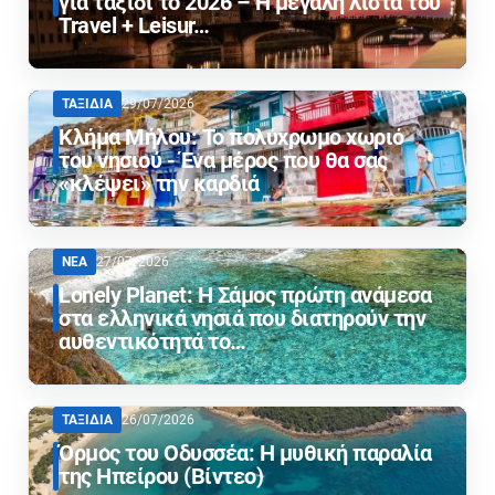
για ταξίδι το 2026 – Η μεγάλη λίστα του
Travel + Leisur…
ΤΑΞΙΔΙΑ
29/07/2026
Κλήμα Μήλου: Το πολύχρωμο χωριό
του νησιού - Ένα μέρος που θα σας
«κλέψει» την καρδιά
ΝΕΑ
27/07/2026
Lonely Planet: Η Σάμος πρώτη ανάμεσα
στα ελληνικά νησιά που διατηρούν την
αυθεντικότητά το…
ΤΑΞΙΔΙΑ
26/07/2026
Όρμος του Οδυσσέα: Η μυθική παραλία
της Ηπείρου (Βίντεο)