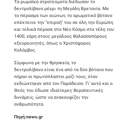
Τα ρωμαϊκά στρατεύματα διέδωσαν το
δεντρολίβανο μέχρι τη Μεγάλη Βρετανία. Με
το πέρασμα των αιώνων, το αρωματικό βότανο
επέκτεινε την "επιροή" του σε όλη την Ευρώπη
και τελικά πέρασε στο Νέο Κόσμο στα τέλη του
1400, χάρη στους μεγάλους θαλασσοπόρους
εξευρευνητές, όπως ο Χριστόφορος
Κολόμβος.
Σύμφωνα με την θρησκεία, το
δεντρολίβανο είναι ένα από τα δύο βότανα που
πήραν οι πρωτόπλαστοι μαζί τους, όταν
εκδιώχτηκαν από τον Παράδεισο. Γι’ αυτό και ο
Θεός του έδωσε ιδιαίτερες θεραπευτικές
δυνάμεις, ώστε να ανακουφίζει την
ανθρωπότητα.
Πηγή:news.gr