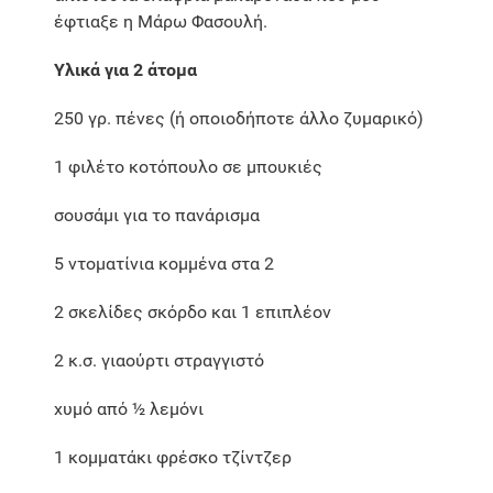
έφτιαξε η Μάρω Φασουλή.
Υλικά για 2 άτομα
250 γρ. πένες (ή οποιοδήποτε άλλο ζυμαρικό)
1 φιλέτο κοτόπουλο σε μπουκιές
σουσάμι για το πανάρισμα
5 ντοματίνια κομμένα στα 2
2 σκελίδες σκόρδο και 1 επιπλέον
2 κ.σ. γιαούρτι στραγγιστό
χυμό από ½ λεμόνι
1 κομματάκι φρέσκο τζίντζερ