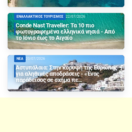
ΕΝΑΛΛΑΚΤΙΚΟΣ ΤΟΥΡΙΣΜΟΣ
22/07/2026
Conde Nast Traveller: Τα 10 πιο
φωτογραφημένα ελληνικά νησιά - Από
το Ιόνιο έως το Αιγαίο
ΝΕΑ
20/07/2026
Αστυπάλαια: Στην κορυφή της Ευρώπης
για αληθινές αποδράσεις - «Ένας
παράδεισος σε σχήμα πε…