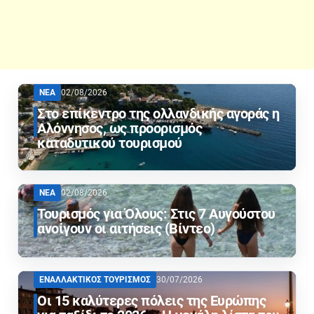
ΝΕΑ
02/08/2026
Στο επίκεντρο της ολλανδικής αγοράς η
Αλόννησος, ως προορισμός
καταδυτικού τουρισμού
ΝΕΑ
02/08/2026
Τουρισμός για Όλους: Στις 7 Αυγούστου
ανοίγουν οι αιτήσεις (Βίντεο)
ΕΝΑΛΛΑΚΤΙΚΟΣ ΤΟΥΡΙΣΜΟΣ
30/07/2026
Οι 15 καλύτερες πόλεις της Ευρώπης