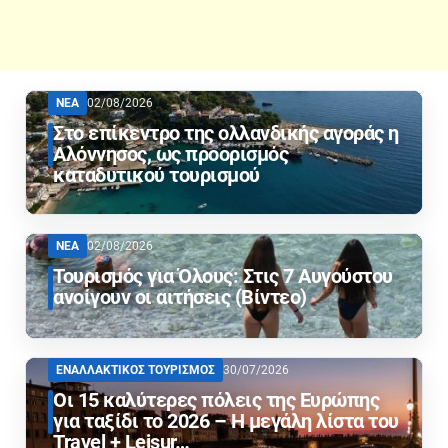
ΝΕΑ
02/08/2026
Στο επίκεντρο της ολλανδικής αγοράς η
Αλόννησος, ως προορισμός
καταδυτικού τουρισμού
ΝΕΑ
02/08/2026
Τουρισμός για Όλους: Στις 7 Αυγούστου
ανοίγουν οι αιτήσεις (Βίντεο)
ΕΝΑΛΛΑΚΤΙΚΟΣ ΤΟΥΡΙΣΜΟΣ
30/07/2026
Οι 15 καλύτερες πόλεις της Ευρώπης
για ταξίδι το 2026 – Η μεγάλη λίστα του
Travel + Leisur…