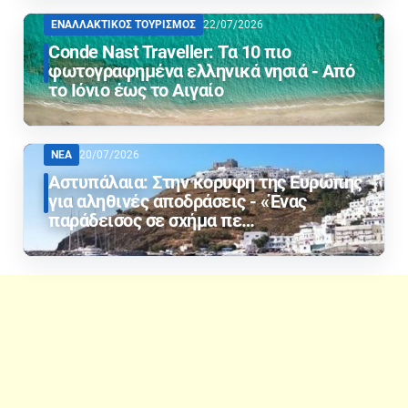
ΕΝΑΛΛΑΚΤΙΚΟΣ ΤΟΥΡΙΣΜΟΣ
22/07/2026
Conde Nast Traveller: Τα 10 πιο
φωτογραφημένα ελληνικά νησιά - Από
το Ιόνιο έως το Αιγαίο
ΝΕΑ
20/07/2026
Αστυπάλαια: Στην κορυφή της Ευρώπης
για αληθινές αποδράσεις - «Ένας
παράδεισος σε σχήμα πε…