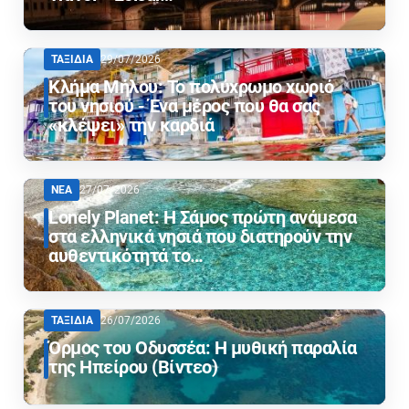
ΤΑΞΙΔΙΑ
29/07/2026
Κλήμα Μήλου: Το πολύχρωμο χωριό
του νησιού - Ένα μέρος που θα σας
«κλέψει» την καρδιά
ΝΕΑ
27/07/2026
Lonely Planet: Η Σάμος πρώτη ανάμεσα
στα ελληνικά νησιά που διατηρούν την
αυθεντικότητά το…
ΤΑΞΙΔΙΑ
26/07/2026
Όρμος του Οδυσσέα: Η μυθική παραλία
της Ηπείρου (Βίντεο)