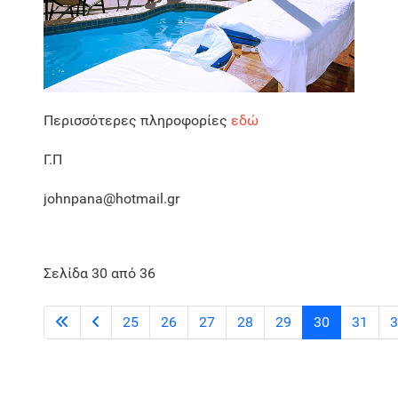
Περισσότερες πληροφορίες
εδώ
Γ.Π
johnpana@hotmail.gr
Σελίδα 30 από 36
25
26
27
28
29
30
31
3