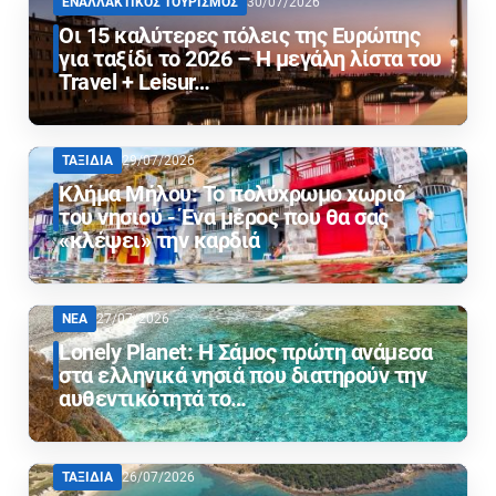
ΕΝΑΛΛΑΚΤΙΚΟΣ ΤΟΥΡΙΣΜΟΣ
30/07/2026
Οι 15 καλύτερες πόλεις της Ευρώπης
για ταξίδι το 2026 – Η μεγάλη λίστα του
Travel + Leisur…
ΤΑΞΙΔΙΑ
29/07/2026
Κλήμα Μήλου: Το πολύχρωμο χωριό
του νησιού - Ένα μέρος που θα σας
«κλέψει» την καρδιά
ΝΕΑ
27/07/2026
Lonely Planet: Η Σάμος πρώτη ανάμεσα
στα ελληνικά νησιά που διατηρούν την
αυθεντικότητά το…
ΤΑΞΙΔΙΑ
26/07/2026