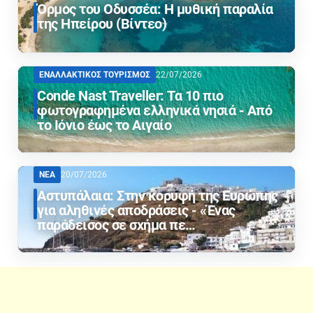
Όρμος του Οδυσσέα: Η μυθική παραλία
της Ηπείρου (Βίντεο)
ΕΝΑΛΛΑΚΤΙΚΟΣ ΤΟΥΡΙΣΜΟΣ
22/07/2026
Conde Nast Traveller: Τα 10 πιο
φωτογραφημένα ελληνικά νησιά - Από
το Ιόνιο έως το Αιγαίο
ΝΕΑ
20/07/2026
Αστυπάλαια: Στην κορυφή της Ευρώπης
για αληθινές αποδράσεις - «Ένας
παράδεισος σε σχήμα πε…