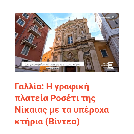
Γαλλία: Η γραφική
πλατεία Ροσέτι της
Νίκαιας με τα υπέροχα
κτήρια (Βίντεο)