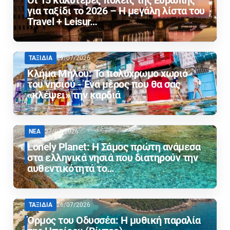
για ταξίδι το 2026 – Η μεγάλη λίστα του
Travel + Leisur…
ΤΑΞΙΔΙΑ
29/07/2026
Κλήμα Μήλου: Το πολύχρωμο χωριό
του νησιού - Ένα μέρος που θα σας
«κλέψει» την καρδιά
ΝΕΑ
27/07/2026
Lonely Planet: Η Σάμος πρώτη ανάμεσα
στα ελληνικά νησιά που διατηρούν την
αυθεντικότητά το…
ΤΑΞΙΔΙΑ
26/07/2026
Όρμος του Οδυσσέα: Η μυθική παραλία