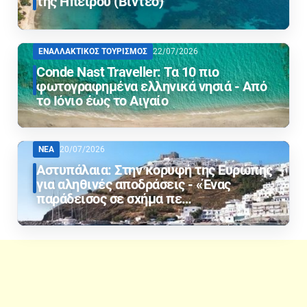
της Ηπείρου (Βίντεο)
ΕΝΑΛΛΑΚΤΙΚΟΣ ΤΟΥΡΙΣΜΟΣ
22/07/2026
Conde Nast Traveller: Τα 10 πιο
φωτογραφημένα ελληνικά νησιά - Από
το Ιόνιο έως το Αιγαίο
ΝΕΑ
20/07/2026
Αστυπάλαια: Στην κορυφή της Ευρώπης
για αληθινές αποδράσεις - «Ένας
παράδεισος σε σχήμα πε…