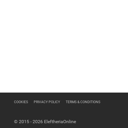
COOKIES
PRIVACY POLICY
TERMS & CONDITIONS
© 2015 - 2026
EleftheriaOnline