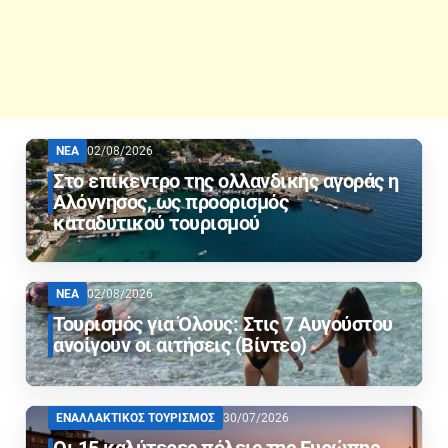
ΝΕΑ
02/08/2026
Στο επίκεντρο της ολλανδικής αγοράς η
Αλόννησος, ως προορισμός
καταδυτικού τουρισμού
ΝΕΑ
02/08/2026
Τουρισμός για Όλους: Στις 7 Αυγούστου
ανοίγουν οι αιτήσεις (Βίντεο)
ΕΝΑΛΛΑΚΤΙΚΟΣ ΤΟΥΡΙΣΜΟΣ
30/07/2026
Οι 15 καλύτερες πόλεις της Ευρώπης