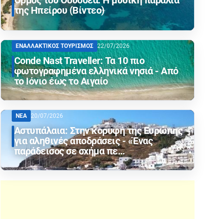
Όρμος του Οδυσσέα: Η μυθική παραλία
της Ηπείρου (Βίντεο)
ΕΝΑΛΛΑΚΤΙΚΟΣ ΤΟΥΡΙΣΜΟΣ
22/07/2026
Conde Nast Traveller: Τα 10 πιο
φωτογραφημένα ελληνικά νησιά - Από
το Ιόνιο έως το Αιγαίο
ΝΕΑ
20/07/2026
Αστυπάλαια: Στην κορυφή της Ευρώπης
για αληθινές αποδράσεις - «Ένας
παράδεισος σε σχήμα πε…