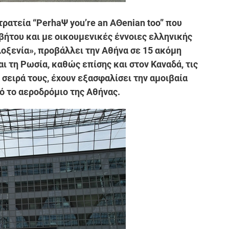
ρατεία “PerhaΨ you’re an AΘenian too” που
βήτου και με οικουμενικές έννοιες ελληνικής
λοξενία», προβάλλει την Αθήνα σε 15 ακόμη
 τη Ρωσία, καθώς επίσης και στον Καναδά, τις
η σειρά τους, έχουν εξασφαλίσει την αμοιβαία
 το αεροδρόμιο της Αθήνας.