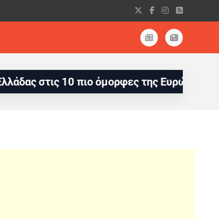
10 πιο όμορφες της Ευρώπης
Le Figaro Naut