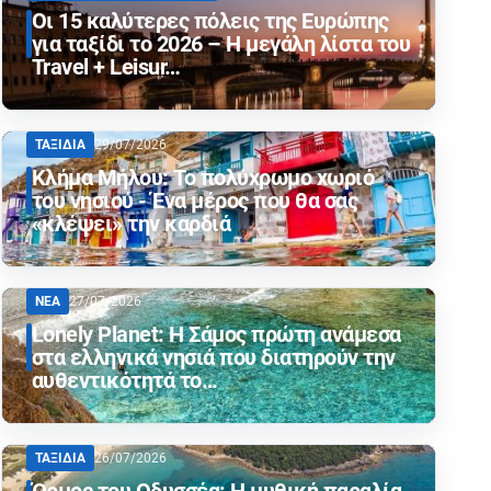
Οι 15 καλύτερες πόλεις της Ευρώπης
για ταξίδι το 2026 – Η μεγάλη λίστα του
Travel + Leisur…
ΤΑΞΙΔΙΑ
29/07/2026
Κλήμα Μήλου: Το πολύχρωμο χωριό
του νησιού - Ένα μέρος που θα σας
«κλέψει» την καρδιά
ΝΕΑ
27/07/2026
Lonely Planet: Η Σάμος πρώτη ανάμεσα
στα ελληνικά νησιά που διατηρούν την
αυθεντικότητά το…
ΤΑΞΙΔΙΑ
26/07/2026