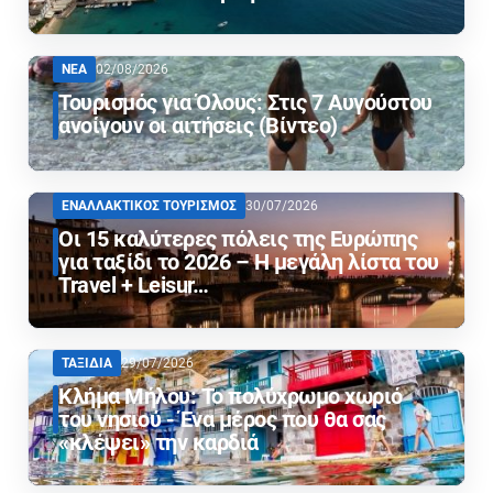
ΝΕΑ
02/08/2026
Τουρισμός για Όλους: Στις 7 Αυγούστου
ανοίγουν οι αιτήσεις (Βίντεο)
ΕΝΑΛΛΑΚΤΙΚΟΣ ΤΟΥΡΙΣΜΟΣ
30/07/2026
Οι 15 καλύτερες πόλεις της Ευρώπης
για ταξίδι το 2026 – Η μεγάλη λίστα του
Travel + Leisur…
ΤΑΞΙΔΙΑ
29/07/2026
Κλήμα Μήλου: Το πολύχρωμο χωριό
του νησιού - Ένα μέρος που θα σας
«κλέψει» την καρδιά