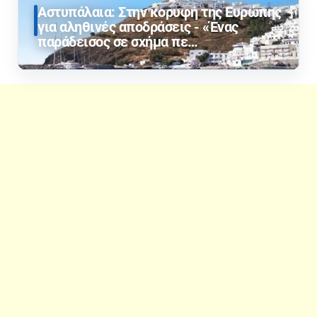
Αστυπάλαια: Στην κορυφή της Ευρώπης
για αληθινές αποδράσεις - «Ένας
παράδεισος σε σχήμα πε…