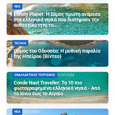
ΝΕΑ
27/07/2026
Lonely Planet: Η Σάμος πρώτη ανάμεσα
στα ελληνικά νησιά που διατηρούν την
αυθεντικότητά το…
ΤΑΞΙΔΙΑ
26/07/2026
Όρμος του Οδυσσέα: Η μυθική παραλία
της Ηπείρου (Βίντεο)
ΕΝΑΛΛΑΚΤΙΚΟΣ ΤΟΥΡΙΣΜΟΣ
22/07/2026
Conde Nast Traveller: Τα 10 πιο
φωτογραφημένα ελληνικά νησιά - Από
το Ιόνιο έως το Αιγαίο
ΝΕΑ
20/07/2026