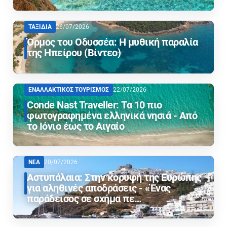
ΤΑΞΙΔΙΑ
26/07/2026
Όρμος του Οδυσσέα: Η μυθική παραλία
της Ηπείρου (Βίντεο)
ΕΝΑΛΛΑΚΤΙΚΟΣ ΤΟΥΡΙΣΜΟΣ
22/07/2026
Conde Nast Traveller: Τα 10 πιο
φωτογραφημένα ελληνικά νησιά - Από
το Ιόνιο έως το Αιγαίο
ΝΕΑ
20/07/2026
Αστυπάλαια: Στην κορυφή της Ευρώπης
για αληθινές αποδράσεις - «Ένας
παράδεισος σε σχήμα πε…