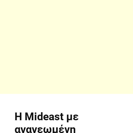
Η Mideast με
ανανεωμένη