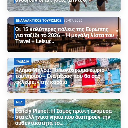
ΕΝΑΛΛΑΚΤΙΚΟΣ ΤΟΥΡΙΣΜΟΣ
30/07/2026
Οι 15 καλύτερες πόλεις της Ευρώπης
για ταξίδι το 2026 – Η μεγάλη λίστα του
Travel + Leisur…
ΤΑΞΙΔΙΑ
29/07/2026
Κλήμα Μήλου: Το πολύχρωμο χωριό
του νησιού - Ένα μέρος που θα σας
«κλέψει» την καρδιά
ΝΕΑ
27/07/2026
Lonely Planet: Η Σάμος πρώτη ανάμεσα
στα ελληνικά νησιά που διατηρούν την
αυθεντικότητά το…