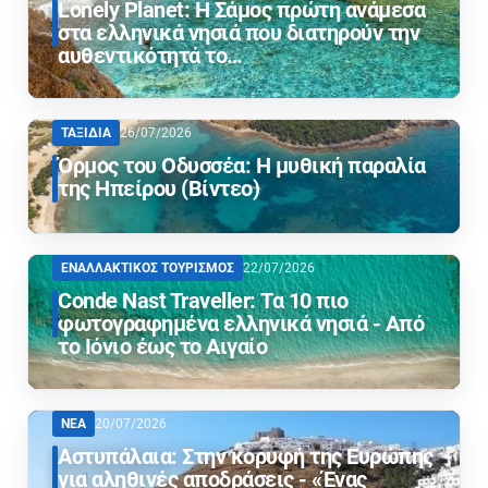
Lonely Planet: Η Σάμος πρώτη ανάμεσα
στα ελληνικά νησιά που διατηρούν την
αυθεντικότητά το…
ΤΑΞΙΔΙΑ
26/07/2026
Όρμος του Οδυσσέα: Η μυθική παραλία
της Ηπείρου (Βίντεο)
ΕΝΑΛΛΑΚΤΙΚΟΣ ΤΟΥΡΙΣΜΟΣ
22/07/2026
Conde Nast Traveller: Τα 10 πιο
φωτογραφημένα ελληνικά νησιά - Από
το Ιόνιο έως το Αιγαίο
ΝΕΑ
20/07/2026
Αστυπάλαια: Στην κορυφή της Ευρώπης
για αληθινές αποδράσεις - «Ένας