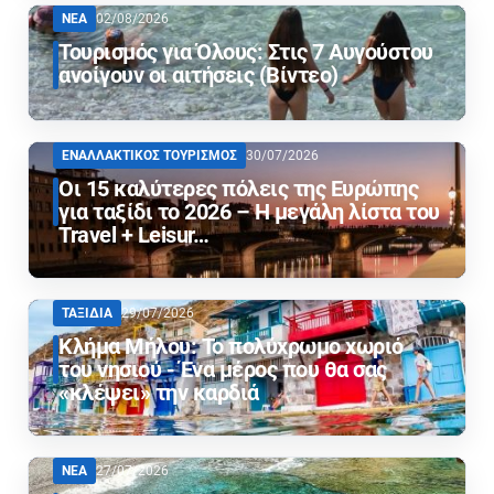
ΝΕΑ
02/08/2026
Τουρισμός για Όλους: Στις 7 Αυγούστου
ανοίγουν οι αιτήσεις (Βίντεο)
ΕΝΑΛΛΑΚΤΙΚΟΣ ΤΟΥΡΙΣΜΟΣ
30/07/2026
Οι 15 καλύτερες πόλεις της Ευρώπης
για ταξίδι το 2026 – Η μεγάλη λίστα του
Travel + Leisur…
ΤΑΞΙΔΙΑ
29/07/2026
Κλήμα Μήλου: Το πολύχρωμο χωριό
του νησιού - Ένα μέρος που θα σας
«κλέψει» την καρδιά
ΝΕΑ
27/07/2026