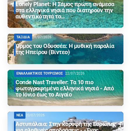
Lonely Planet: Η Σάμος πρώτη ανάμεσα
στα ελληνικά νησιά που διατηρούν την
αυθεντικότητά το…
ΤΑΞΙΔΙΑ
26/07/2026
Όρμος του Οδυσσέα: Η μυθική παραλία
της Ηπείρου (Βίντεο)
ΕΝΑΛΛΑΚΤΙΚΟΣ ΤΟΥΡΙΣΜΟΣ
22/07/2026
Conde Nast Traveller: Τα 10 πιο
φωτογραφημένα ελληνικά νησιά - Από
το Ιόνιο έως το Αιγαίο
ΝΕΑ
20/07/2026
Αστυπάλαια: Στην κορυφή της Ευρώπης
για αληθινές αποδράσεις - «Ένας