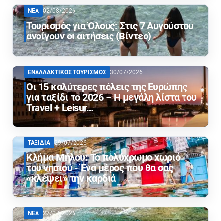
ΝΕΑ
02/08/2026
Τουρισμός για Όλους: Στις 7 Αυγούστου
ανοίγουν οι αιτήσεις (Βίντεο)
ΕΝΑΛΛΑΚΤΙΚΟΣ ΤΟΥΡΙΣΜΟΣ
30/07/2026
Οι 15 καλύτερες πόλεις της Ευρώπης
για ταξίδι το 2026 – Η μεγάλη λίστα του
Travel + Leisur…
ΤΑΞΙΔΙΑ
29/07/2026
Κλήμα Μήλου: Το πολύχρωμο χωριό
του νησιού - Ένα μέρος που θα σας
«κλέψει» την καρδιά
ΝΕΑ
27/07/2026