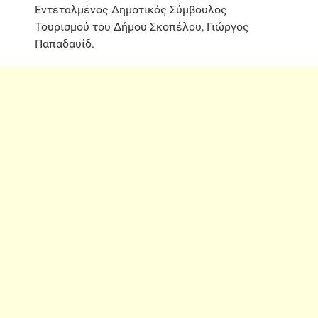
Εντεταλμένος Δημοτικός Σύμβουλος
Τουρισμού του Δήμου Σκοπέλου, Γιώργος
Παπαδαυίδ.