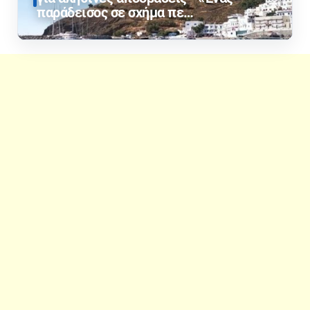
παράδεισος σε σχήμα πε…