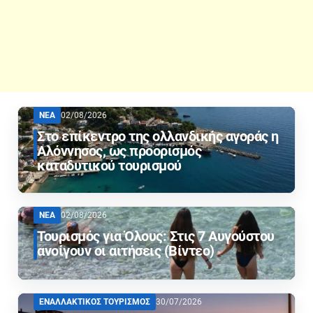
ΝΕΑ
02/08/2026
Στο επίκεντρο της ολλανδικής αγοράς η
Αλόννησος, ως προορισμός
καταδυτικού τουρισμού
ΝΕΑ
02/08/2026
Τουρισμός για Όλους: Στις 7 Αυγούστου
ανοίγουν οι αιτήσεις (Βίντεο)
ΕΝΑΛΛΑΚΤΙΚΟΣ ΤΟΥΡΙΣΜΟΣ
30/07/2026