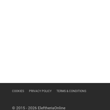
COOKIES
PRIVACY POLICY
TERMS & CONDITIONS
© 2015 - 2026
EleftheriaOnline