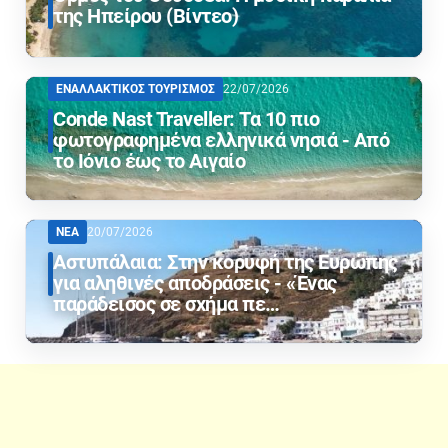
της Ηπείρου (Βίντεο)
ΕΝΑΛΛΑΚΤΙΚΟΣ ΤΟΥΡΙΣΜΟΣ
22/07/2026
Conde Nast Traveller: Τα 10 πιο
φωτογραφημένα ελληνικά νησιά - Από
το Ιόνιο έως το Αιγαίο
ΝΕΑ
20/07/2026
Αστυπάλαια: Στην κορυφή της Ευρώπης
για αληθινές αποδράσεις - «Ένας
παράδεισος σε σχήμα πε…