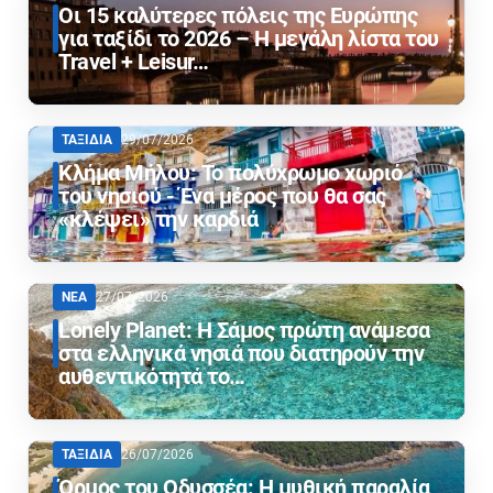
Οι 15 καλύτερες πόλεις της Ευρώπης
για ταξίδι το 2026 – Η μεγάλη λίστα του
Travel + Leisur…
ΤΑΞΙΔΙΑ
29/07/2026
Κλήμα Μήλου: Το πολύχρωμο χωριό
του νησιού - Ένα μέρος που θα σας
«κλέψει» την καρδιά
ΝΕΑ
27/07/2026
Lonely Planet: Η Σάμος πρώτη ανάμεσα
στα ελληνικά νησιά που διατηρούν την
αυθεντικότητά το…
ΤΑΞΙΔΙΑ
26/07/2026
Όρμος του Οδυσσέα: Η μυθική παραλία