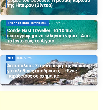
Όρμος του Οδυσσέα: Η μυθική παραλία
της Ηπείρου (Βίντεο)
ΕΝΑΛΛΑΚΤΙΚΟΣ ΤΟΥΡΙΣΜΟΣ
22/07/2026
Conde Nast Traveller: Τα 10 πιο
φωτογραφημένα ελληνικά νησιά - Από
το Ιόνιο έως το Αιγαίο
ΝΕΑ
20/07/2026
Αστυπάλαια: Στην κορυφή της Ευρώπης
για αληθινές αποδράσεις - «Ένας
παράδεισος σε σχήμα πε…