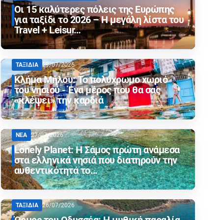
Οι 15 καλύτερες πόλεις της Ευρώπης
για ταξίδι το 2026 – Η μεγάλη λίστα του
Travel + Leisur…
ΤΑΞΙΔΙΑ
29/07/2026
Κλήμα Μήλου: Το πολύχρωμο χωριό
του νησιού - Ένα μέρος που θα σας
«κλέψει» την καρδιά
ΝΕΑ
27/07/2026
Lonely Planet: Η Σάμος πρώτη ανάμεσα
στα ελληνικά νησιά που διατηρούν την
αυθεντικότητά το…
ΤΑΞΙΔΙΑ
26/07/2026