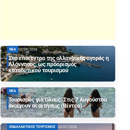
ΝΕΑ
02/08/2026
Στο επίκεντρο της ολλανδικής αγοράς η
Αλόννησος, ως προορισμός
καταδυτικού τουρισμού
ΝΕΑ
02/08/2026
Τουρισμός για Όλους: Στις 7 Αυγούστου
ανοίγουν οι αιτήσεις (Βίντεο)
ΕΝΑΛΛΑΚΤΙΚΟΣ ΤΟΥΡΙΣΜΟΣ
30/07/2026