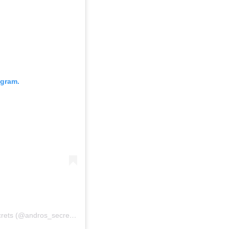
agram.
Η δημοσίευση κοινοποιήθηκε από το χρήστη Andros Secrets (@andros_secrets)