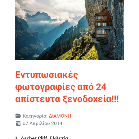
Εντυπωσιακές
φωτογραφίες από 24
απίστευτα ξενοδοχεία!!!
Λεπτομέρειες
Κατηγορία:
ΔΙΑΜΟΝΗ
07 Απριλίου 2014
1. Äscher Cliff, Ελβετία