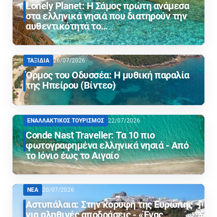
Lonely Planet: Η Σάμος πρώτη ανάμεσα
στα ελληνικά νησιά που διατηρούν την
αυθεντικότητά το…
ΤΑΞΙΔΙΑ
26/07/2026
Όρμος του Οδυσσέα: Η μυθική παραλία
της Ηπείρου (Βίντεο)
ΕΝΑΛΛΑΚΤΙΚΟΣ ΤΟΥΡΙΣΜΟΣ
22/07/2026
Conde Nast Traveller: Τα 10 πιο
φωτογραφημένα ελληνικά νησιά - Από
το Ιόνιο έως το Αιγαίο
ΝΕΑ
20/07/2026
Αστυπάλαια: Στην κορυφή της Ευρώπης
για αληθινές αποδράσεις - «Ένας