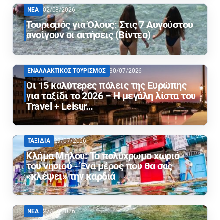
ΝΕΑ
02/08/2026
Τουρισμός για Όλους: Στις 7 Αυγούστου
ανοίγουν οι αιτήσεις (Βίντεο)
ΕΝΑΛΛΑΚΤΙΚΟΣ ΤΟΥΡΙΣΜΟΣ
30/07/2026
Οι 15 καλύτερες πόλεις της Ευρώπης
για ταξίδι το 2026 – Η μεγάλη λίστα του
Travel + Leisur…
ΤΑΞΙΔΙΑ
29/07/2026
Κλήμα Μήλου: Το πολύχρωμο χωριό
του νησιού - Ένα μέρος που θα σας
«κλέψει» την καρδιά
ΝΕΑ
27/07/2026