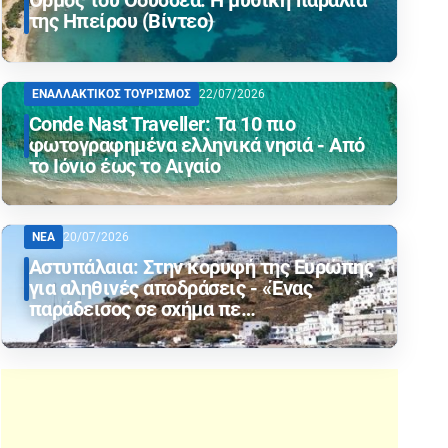
Όρμος του Οδυσσέα: Η μυθική παραλία
της Ηπείρου (Βίντεο)
ΕΝΑΛΛΑΚΤΙΚΟΣ ΤΟΥΡΙΣΜΟΣ
22/07/2026
Conde Nast Traveller: Τα 10 πιο
φωτογραφημένα ελληνικά νησιά - Από
το Ιόνιο έως το Αιγαίο
ΝΕΑ
20/07/2026
Αστυπάλαια: Στην κορυφή της Ευρώπης
για αληθινές αποδράσεις - «Ένας
παράδεισος σε σχήμα πε…