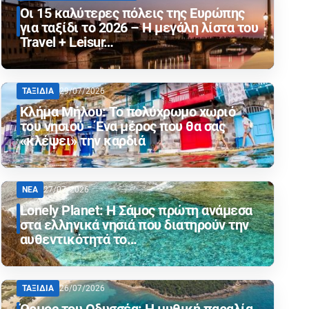
Οι 15 καλύτερες πόλεις της Ευρώπης
για ταξίδι το 2026 – Η μεγάλη λίστα του
Travel + Leisur…
ΤΑΞΙΔΙΑ
29/07/2026
Κλήμα Μήλου: Το πολύχρωμο χωριό
του νησιού - Ένα μέρος που θα σας
«κλέψει» την καρδιά
ΝΕΑ
27/07/2026
Lonely Planet: Η Σάμος πρώτη ανάμεσα
στα ελληνικά νησιά που διατηρούν την
αυθεντικότητά το…
ΤΑΞΙΔΙΑ
26/07/2026