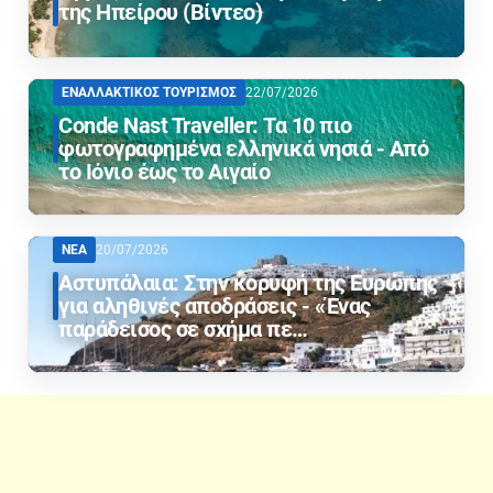
της Ηπείρου (Βίντεο)
ΕΝΑΛΛΑΚΤΙΚΟΣ ΤΟΥΡΙΣΜΟΣ
22/07/2026
Conde Nast Traveller: Τα 10 πιο
φωτογραφημένα ελληνικά νησιά - Από
το Ιόνιο έως το Αιγαίο
ΝΕΑ
20/07/2026
Αστυπάλαια: Στην κορυφή της Ευρώπης
για αληθινές αποδράσεις - «Ένας
παράδεισος σε σχήμα πε…