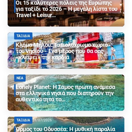
Οι 15 καλύτερες πόλεις της Ευρώπης
για ταξίδι το 2026 – Η μεγάλη λίστα του
Travel + Leisur…
ΤΑΞΙΔΙΑ
29/07/2026
Κλήμα Μήλου: Το πολύχρωμο χωριό
του νησιού - Ένα μέρος που θα σας
«κλέψει» την καρδιά
ΝΕΑ
27/07/2026
Lonely Planet: Η Σάμος πρώτη ανάμεσα
στα ελληνικά νησιά που διατηρούν την
αυθεντικότητά το…
ΤΑΞΙΔΙΑ
26/07/2026
Όρμος του Οδυσσέα: Η μυθική παραλία