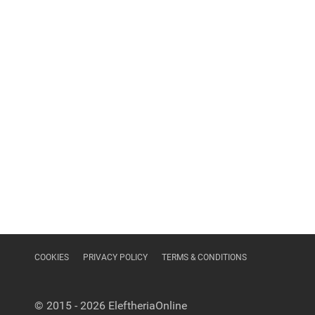
COOKIES
PRIVACY POLICY
TERMS & CONDITIONS
© 2015 - 2026
EleftheriaOnline