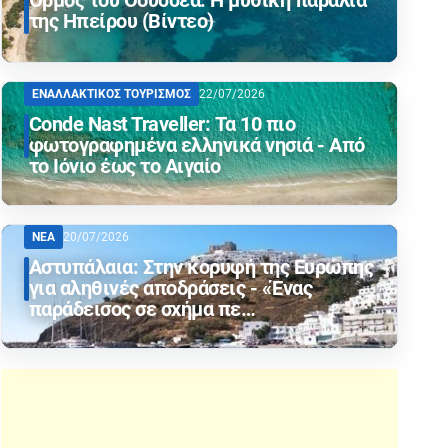
Όρμος του Οδυσσέα: Η μυθική παραλία
της Ηπείρου (Βίντεο)
ΕΝΑΛΛΑΚΤΙΚΟΣ ΤΟΥΡΙΣΜΟΣ
22/07/2026
Conde Nast Traveller: Τα 10 πιο
φωτογραφημένα ελληνικά νησιά - Από
το Ιόνιο έως το Αιγαίο
ΝΕΑ
20/07/2026
Αστυπάλαια: Στην κορυφή της Ευρώπης
για αληθινές αποδράσεις - «Ένας
παράδεισος σε σχήμα πε…