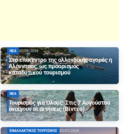
ΝΕΑ
02/08/2026
Στο επίκεντρο της ολλανδικής αγοράς η
Αλόννησος, ως προορισμός
καταδυτικού τουρισμού
ΝΕΑ
02/08/2026
Τουρισμός για Όλους: Στις 7 Αυγούστου
ανοίγουν οι αιτήσεις (Βίντεο)
ΕΝΑΛΛΑΚΤΙΚΟΣ ΤΟΥΡΙΣΜΟΣ
30/07/2026