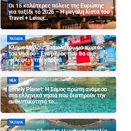
Οι 15 καλύτερες πόλεις της Ευρώπης
για ταξίδι το 2026 – Η μεγάλη λίστα του
Travel + Leisur…
ΤΑΞΙΔΙΑ
29/07/2026
Κλήμα Μήλου: Το πολύχρωμο χωριό
του νησιού - Ένα μέρος που θα σας
«κλέψει» την καρδιά
ΝΕΑ
27/07/2026
Lonely Planet: Η Σάμος πρώτη ανάμεσα
στα ελληνικά νησιά που διατηρούν την
αυθεντικότητά το…
ΤΑΞΙΔΙΑ
26/07/2026