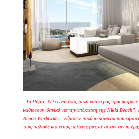
"Το Πόρτο Χέλι είναι ένας πολύ ιδιαίτερος προορισμός:
καθιστούν ιδανικό για την επέκταση της Nikki Beach", 
Beach Worldwide.
"Είμαστε πολύ περήφανοι που είμασ
τους παλιούς και νέους πελάτες μας σε αυτόν τον υπέρο