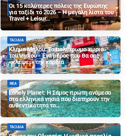
Οι 15 καλύτερες πόλεις της Ευρώπης
για ταξίδι το 2026 – Η μεγάλη λίστα του
Travel + Leisur…
ΤΑΞΙΔΙΑ
29/07/2026
Κλήμα Μήλου: Το πολύχρωμο χωριό
του νησιού - Ένα μέρος που θα σας
«κλέψει» την καρδιά
ΝΕΑ
27/07/2026
Lonely Planet: Η Σάμος πρώτη ανάμεσα
στα ελληνικά νησιά που διατηρούν την
αυθεντικότητά το…
ΤΑΞΙΔΙΑ
26/07/2026