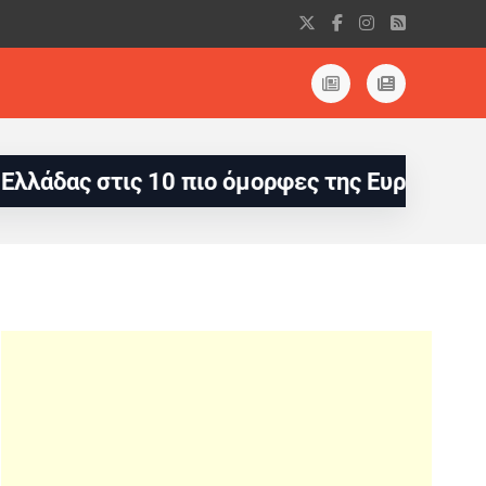
 10 πιο όμορφες της Ευρώπης
Le Figaro Nau