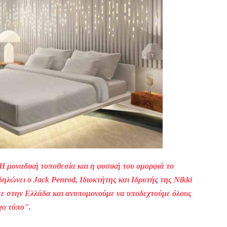
 Η μοναδική τοποθεσία και η φυσική του ομορφιά το
δηλώνει ο J
ack Penrod, Ιδιοκτήτης και Ιδρυτής της Nikki
τε στην Ελλάδα και ανυπομονούμε να υποδεχτούμε όλους
χο τόπο".