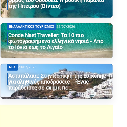
Όρμος του Οδυσσέα: Η μυθική παραλία
της Ηπείρου (Βίντεο)
ΕΝΑΛΛΑΚΤΙΚΟΣ ΤΟΥΡΙΣΜΟΣ
22/07/2026
Conde Nast Traveller: Τα 10 πιο
φωτογραφημένα ελληνικά νησιά - Από
το Ιόνιο έως το Αιγαίο
ΝΕΑ
20/07/2026
Αστυπάλαια: Στην κορυφή της Ευρώπης
για αληθινές αποδράσεις - «Ένας
παράδεισος σε σχήμα πε…