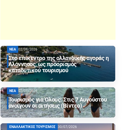
ΝΕΑ
02/08/2026
Στο επίκεντρο της ολλανδικής αγοράς η
Αλόννησος, ως προορισμός
καταδυτικού τουρισμού
ΝΕΑ
02/08/2026
Τουρισμός για Όλους: Στις 7 Αυγούστου
ανοίγουν οι αιτήσεις (Βίντεο)
ΕΝΑΛΛΑΚΤΙΚΟΣ ΤΟΥΡΙΣΜΟΣ
30/07/2026