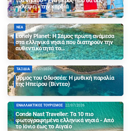
του νησιού - Ένα μέρος που θα σας
«κλέψει» την καρδιά
ΝΕΑ
27/07/2026
Lonely Planet: Η Σάμος πρώτη ανάμεσα
στα ελληνικά νησιά που διατηρούν την
αυθεντικότητά το…
ΤΑΞΙΔΙΑ
26/07/2026
Όρμος του Οδυσσέα: Η μυθική παραλία
της Ηπείρου (Βίντεο)
ΕΝΑΛΛΑΚΤΙΚΟΣ ΤΟΥΡΙΣΜΟΣ
22/07/2026
Conde Nast Traveller: Τα 10 πιο
φωτογραφημένα ελληνικά νησιά - Από
το Ιόνιο έως το Αιγαίο