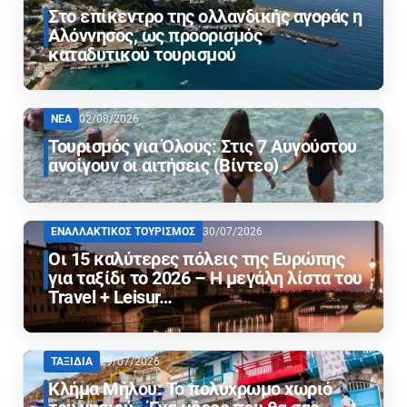
Στο επίκεντρο της ολλανδικής αγοράς η
Αλόννησος, ως προορισμός
καταδυτικού τουρισμού
ΝΕΑ
02/08/2026
Τουρισμός για Όλους: Στις 7 Αυγούστου
ανοίγουν οι αιτήσεις (Βίντεο)
ΕΝΑΛΛΑΚΤΙΚΟΣ ΤΟΥΡΙΣΜΟΣ
30/07/2026
Οι 15 καλύτερες πόλεις της Ευρώπης
για ταξίδι το 2026 – Η μεγάλη λίστα του
Travel + Leisur…
ΤΑΞΙΔΙΑ
29/07/2026
Κλήμα Μήλου: Το πολύχρωμο χωριό