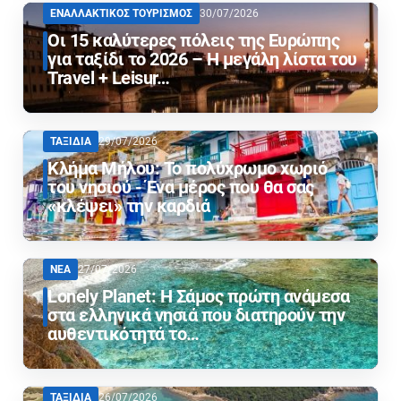
ΕΝΑΛΛΑΚΤΙΚΟΣ ΤΟΥΡΙΣΜΟΣ
30/07/2026
Οι 15 καλύτερες πόλεις της Ευρώπης
για ταξίδι το 2026 – Η μεγάλη λίστα του
Travel + Leisur…
ΤΑΞΙΔΙΑ
29/07/2026
Κλήμα Μήλου: Το πολύχρωμο χωριό
του νησιού - Ένα μέρος που θα σας
«κλέψει» την καρδιά
ΝΕΑ
27/07/2026
Lonely Planet: Η Σάμος πρώτη ανάμεσα
στα ελληνικά νησιά που διατηρούν την
αυθεντικότητά το…
ΤΑΞΙΔΙΑ
26/07/2026