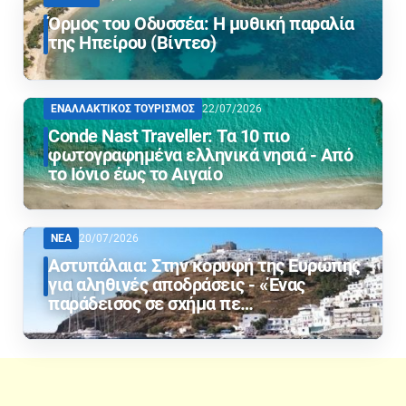
Όρμος του Οδυσσέα: Η μυθική παραλία
της Ηπείρου (Βίντεο)
ΕΝΑΛΛΑΚΤΙΚΟΣ ΤΟΥΡΙΣΜΟΣ
22/07/2026
Conde Nast Traveller: Τα 10 πιο
φωτογραφημένα ελληνικά νησιά - Από
το Ιόνιο έως το Αιγαίο
ΝΕΑ
20/07/2026
Αστυπάλαια: Στην κορυφή της Ευρώπης
για αληθινές αποδράσεις - «Ένας
παράδεισος σε σχήμα πε…