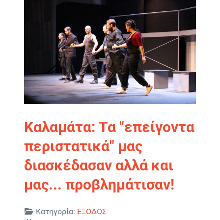
Καλαμάτα: Τα "επείγοντα
περιστατικά" μας
διασκέδασαν αλλά και
μας... προβλημάτισαν!
Λεπτομέρειες
Κατηγορία:
ΕΞΟΔΟΣ