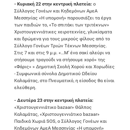
- Κυριακή 22 στην κεντρική πλατεία:
ο
Σύλλογος Γονέων και Κηδεμόνων ΑμεΑ
Μεσσηνίας «Η υπομονή» παρουσιάζει τα έργα
των παιδιών το, «Το σπιτάκι των τριτέκνων»
Χριστουγεννιάτικες χειροτεχνίες, γλυκίσματα
και δρώμενα για τους μικρούς φίλους από το
Σύλλογο Γονέων Τριών Τέκνων Μεσσηνίας.
Στις 7 και στις 9 μ.μ. «…Μ’ ένα σακί αλεύρι να
στήσουμε τραγούδι να στήσουμε χορό» της
«Φάρις» » Δημοτική Σχολή Χορού και Χορωδίες
- Συμφωνικά σύνολα Δημοτικού Ωδείου
Καλαμάτας, στο Πνευματικό, η είσοδος θα είναι
ελεύθερη.
- Δευτέρα 23 στην κεντρική πλατεία:
«Χριστουγεννιάτικο bazaar» Θάλπος
Καλαμάτας, «Χριστουγεννιάτικο bazaar»
Παιδικά Χωριά SOS, ο Σύλλογος Γονέων και
Κηδεμόνων ΑμεΑ Μεσσηνίας «Η υπομονή»