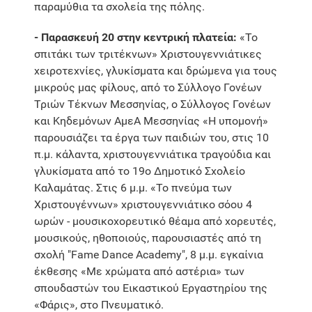
παραμύθια τα σχολεία της πόλης.
- Παρασκευή 20 στην κεντρική πλατεία:
«Το
σπιτάκι των τριτέκνων» Χριστουγεννιάτικες
χειροτεχνίες, γλυκίσματα και δρώμενα για τους
μικρούς μας φίλους, από το Σύλλογο Γονέων
Τριών Τέκνων Μεσσηνίας, ο Σύλλογος Γονέων
και Κηδεμόνων ΑμεΑ Μεσσηνίας «Η υπομονή»
παρουσιάζει τα έργα των παιδιών του, στις 10
π.μ. κάλαντα, χριστουγεννιάτικα τραγούδια και
γλυκίσματα από το 19ο Δημοτικό Σχολείο
Καλαμάτας. Στις 6 μ.μ. «Το πνεύμα των
Χριστουγέννων» χριστουγεννιάτικο σόου 4
ωρών - μουσικοχορευτικό θέαμα από χορευτές,
μουσικούς, ηθοποιούς, παρουσιαστές από τη
σχολή "Fame Dance Academy", 8 μ.μ. εγκαίνια
έκθεσης «Με χρώματα από αστέρια» των
σπουδαστών του Εικαστικού Εργαστηρίου της
«Φάρις», στο Πνευματικό.