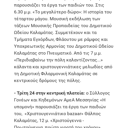
παρουσιάζει τα έργα των παιδιών του. Στις
6.30 μ.μ. «Το μεγαλύτερο δώρο»: Η ιστορία του
τέταρτου μάγου. Μουσική εκδήλωση των
τάξεων Μουσικής Προπαιδείας του Δημοτικού
Ωδείου Καλαμάτας. Συμμετέχουν και τα
Τμήματα Εγχόρδων, Φλάουτου με ράμφος και
Υποχρεωτικής Αρμονίας του Δημοτικού Ωδείου
Καλαμάτας στο Πνευματικό. Από τις 7 μ.μ.
«Περιδιαβαίνω την πόλη καλαντίζοντας...»
κάλαντα και χριστουγεννιάτικες μελωδίες από
τη Δημοτική Φιλαρμονική Καλαμάτας σε
κεντρικούς δρόμους της πόλης.
- Τρίτη 24 στην κεντρική πλατεία:
ο Σύλλογος
Γονέων και Κηδεμόνων ΑμεΑ Μεσσηνίας «Η
υπομονή» παρουσιάζει τα έργα των παιδιών
του, «Χριστουγεννιάτικο bazaar» Θάλπος
Καλαμάτας, 12 μ. «Χριστούγεννα -
Πρωτούγεννα, πρώτη γιορτή του χρόνου»