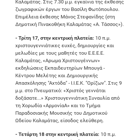
Καλαμάτας. Στις 7.30 μ.μ. εγκαίνια της έκθεσης
ζωγραφικών έργων του Βασίλη Φωτόπουλου.
Επιμέλεια έκθεσης Μάνος Στεφανίδης (στη
Δημοτική Πινακοθήκη Καλαμάτας «Α. Τάσσος»).
- Τρίτη 17, στην κεντρική πλατεία:
10 π.μ.
χριστουγεννιάτικες ευχές, δημιουργίες και
μελωδίες με τους μαθητές του Ε.Ε.Ε.Ε.
Καλαμάτας, «Αρωμα Χριστουγέννων»
εκδηλώσεις Εκπαιδευτηρίων Μπουγά -
Κέντρου Μελέτης και Δημιουργικής
Απασχόλησης "Αχτόδα" - Ι.Ι.Ε.Κ. "Ορίζων". Στις 9
μ.μ. στο Πνευματικό: «Χριστός γεννάται
δοξάσατε...» Χριστουγεννιάτικη Συναυλία από
τη Χορωδία «ΑρμονίαΑ» και το Τμήμα
Παραδοσιακής Μουσικής του Δημοτικού
Ωδείου Καλαμάτας, είσοδος ελεύθερη.
- Τετάρτη 18 στην κεντρική πλατεία:
10 π.μ.