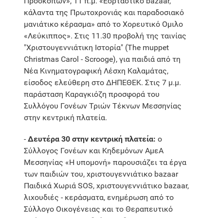
Προσκόπων», 11 π.μ. «Εορταστικό bazaar,
κάλαντα της Πρωτοχρονιάς και παραδοσιακό
μανιάτικο κέρασμα» από το Χορευτικό Ομιλο
«Λεύκιππος». Στις 11.30 προβολή της ταινίας
"Χριστουγεννιάτικη Ιστορία" (The muppet
Christmas Carol - Scrooge), για παιδιά από τη
Νέα Κινηματογραφική Λέσχη Καλαμάτας,
είσοδος ελεύθερη στο ΔΗΠΕΘΕΚ. Στις 7 μ.μ.
παράσταση Καραγκιόζη προσφορά του
Συλλόγου Γονέων Τριών Τέκνων Μεσσηνίας
στην κεντρική πλατεία.
-
Δευτέρα 30 στην κεντρική πλατεία:
ο
Σύλλογος Γονέων και Κηδεμόνων ΑμεΑ
Μεσσηνίας «Η υπομονή» παρουσιάζει τα έργα
των παιδιών του, χριστουγεννιάτικο bazaar
Παιδικά Χωριά SOS, χριστουγεννιάτικο bazaar,
λιχουδιές - κεράσματα, ενημέρωση από το
Σύλλογο Οικογένειας και το Θεραπευτικό