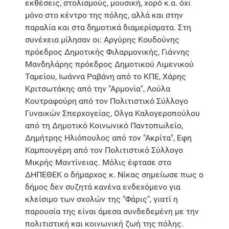
εκθέσεις, στολισμούς, μουσική, χορό κ.α. όχι
μόνο στο κέντρο της πόλης, αλλά και στην
παραλία και στα δημοτικά διαμερίσματα. Στη
συνέχεια μίλησαν οι: Αργύρης Κουδούνης
πρόεδρος Δημοτικής Φιλαρμονικής, Γιάννης
Μανδηλάρης πρόεδρος Δημοτικού Λιμενικού
Ταμείου, Ιωάννα Ραβάνη από το ΚΠΕ, Χάρης
Κριτσωτάκης από την "Αρμονία", Λούλα
Κουτραφούρη από τον Πολιτιστικό Σύλλογο
Γυναικών Σπερχογείας, Ολγα Καλογεροπούλου
από τη Δημοτικό Κοινωνικό Παντοπωλείο,
Δημήτρης Ηλιόπουλος από τον "Ακρίτα", Εφη
Καμπουγέρη από τον Πολιτιστικό Σύλλογο
Μικρής Μαντίνειας. Μόλις έφτασε στο
ΔΗΠΕΘΕΚ ο δήμαρχος κ. Νίκας σημείωσε πως ο
δήμος δεν συζητά κανένα ενδεχόμενο για
κλείσιμο των σχολών της "Φάρις", γιατί η
παρουσία της είναι άμεσα συνδεδεμένη με την
πολιτιστική και κοινωνική ζωή της πόλης.