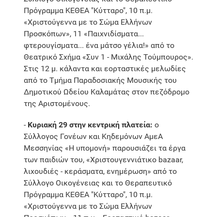
Πρόγραμμα ΚΕΘΕΑ "Κύτταρο", 10 π.μ.
«Χριστούγεννα με το Σώμα Ελλήνων
Προσκόπων», 11 «Παιχνιδίσματα...
φτερουγίσματα... ένα μάτσο γέλια!» από το
Θεατρικό Σχήμα «Συν 1 - Μιχάλης Τούμπουρος».
Στις 12 μ. κάλαντα και εορταστικές μελωδίες
από το Τμήμα Παραδοσιακής Μουσικής του
Δημοτικού Ωδείου Καλαμάτας στον πεζόδρομο
της Αριστομένους.
-
Κυριακή 29 στην κεντρική πλατεία:
ο
Σύλλογος Γονέων και Κηδεμόνων ΑμεΑ
Μεσσηνίας «Η υπομονή» παρουσιάζει τα έργα
των παιδιών του, «Χριστουγεννιάτικο bazaar,
λιχουδιές - κεράσματα, ενημέρωση» από το
Σύλλογο Οικογένειας και το Θεραπευτικό
Πρόγραμμα ΚΕΘΕΑ "Κύτταρο", 10 π.μ.
«Χριστούγεννα με το Σώμα Ελλήνων