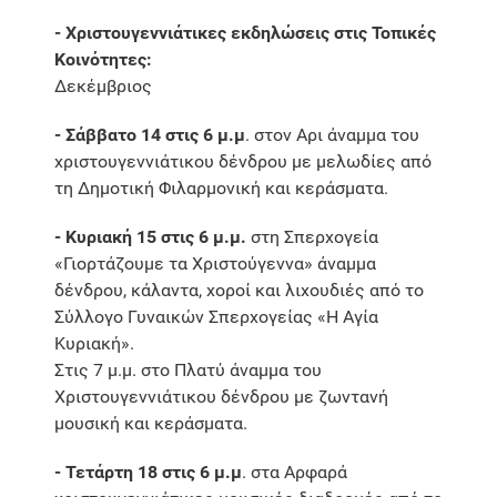
- Χριστουγεννιάτικες εκδηλώσεις στις Τοπικές
Κοινότητες:
Δεκέμβριος
- Σάββατο 14 στις 6 μ.μ
. στον Αρι άναμμα του
χριστουγεννιάτικου δένδρου με μελωδίες από
τη Δημοτική Φιλαρμονική και κεράσματα.
- Κυριακή 15 στις 6 μ.μ.
στη Σπερχογεία
«Γιορτάζουμε τα Χριστούγεννα» άναμμα
δένδρου, κάλαντα, χοροί και λιχουδιές από το
Σύλλογο Γυναικών Σπερχογείας «Η Αγία
Κυριακή».
Στις 7 μ.μ. στο Πλατύ άναμμα του
Χριστουγεννιάτικου δένδρου με ζωντανή
μουσική και κεράσματα.
- Τετάρτη 18 στις 6 μ.μ
. στα Αρφαρά