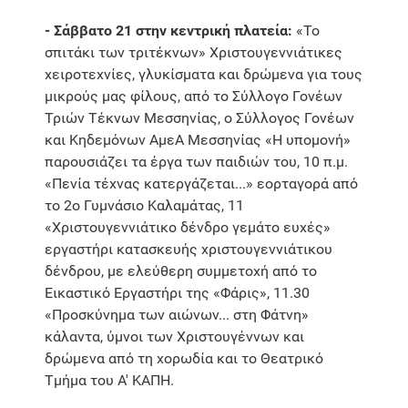
- Σάββατο 21 στην κεντρική πλατεία:
«Το
σπιτάκι των τριτέκνων» Χριστουγεννιάτικες
χειροτεχνίες, γλυκίσματα και δρώμενα για τους
μικρούς μας φίλους, από το Σύλλογο Γονέων
Τριών Τέκνων Μεσσηνίας, ο Σύλλογος Γονέων
και Κηδεμόνων ΑμεΑ Μεσσηνίας «Η υπομονή»
παρουσιάζει τα έργα των παιδιών του, 10 π.μ.
«Πενία τέχνας κατεργάζεται...» εορταγορά από
το 2ο Γυμνάσιο Καλαμάτας, 11
«Χριστουγεννιάτικο δένδρο γεμάτο ευχές»
εργαστήρι κατασκευής χριστουγεννιάτικου
δένδρου, με ελεύθερη συμμετοχή από το
Εικαστικό Εργαστήρι της «Φάρις», 11.30
«Προσκύνημα των αιώνων... στη Φάτνη»
κάλαντα, ύμνοι των Χριστουγέννων και
δρώμενα από τη χορωδία και το Θεατρικό
Τμήμα του Α' ΚΑΠΗ.