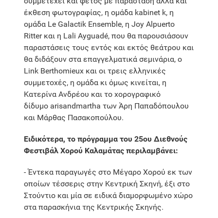
συμμετέχει και φέτος με παράσταση αλλά και
έκθεση φωτογραφίας, η ομάδα kabinet k, η
ομάδα Le Galactik Ensemble, η Joy Alpuerto
Ritter και η Lali Ayguadé, που θα παρουσιάσουν
παραστάσεις τους εντός και εκτός θεάτρου και
θα διδάξουν στα επαγγελματικά σεμινάρια, ο
Link Berthomieux και οι τρεις ελληνικές
συμμετοχές, η ομάδα κι όμως κινείται, η
Κατερίνα Ανδρέου και το χορογραφικό
δίδυμο arisandmartha των Άρη Παπαδόπουλου
και Μάρθας Πασακοπούλου.
Ειδικότερα, το πρόγραμμα του 25ου Διεθνούς
Φεστιβάλ Χορού Καλαμάτας περιλαμβάνει:
- Έντεκα παραγωγές στο Μέγαρο Χορού εκ των
οποίων τέσσερις στην Κεντρική Σκηνή, έξι στο
Στούντιο και μία σε ειδικά διαμορφωμένο χώρο
στα παρασκήνια της Κεντρικής Σκηνής.