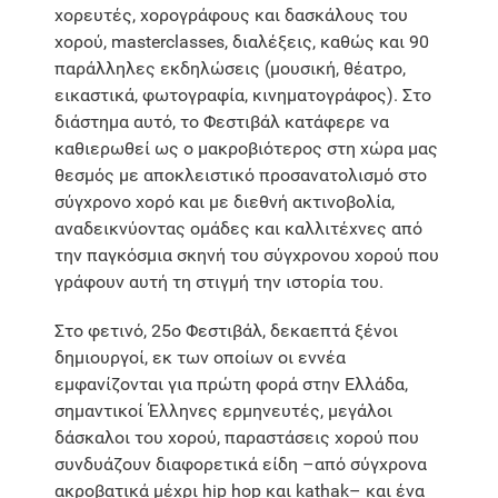
χορευτές, χορογράφους και δασκάλους του
χορού, masterclasses, διαλέξεις, καθώς και 90
παράλληλες εκδηλώσεις (μουσική, θέατρο,
εικαστικά, φωτογραφία, κινηματογράφος). Στο
διάστημα αυτό, το Φεστιβάλ κατάφερε να
καθιερωθεί ως ο μακροβιότερος στη χώρα μας
θεσμός με αποκλειστικό προσανατολισμό στο
σύγχρονο χορό και με διεθνή ακτινοβολία,
αναδεικνύοντας ομάδες και καλλιτέχνες από
την παγκόσμια σκηνή του σύγχρονου χορού που
γράφουν αυτή τη στιγμή την ιστορία του.
Στο φετινό, 25ο Φεστιβάλ, δεκαεπτά ξένοι
δημιουργοί, εκ των οποίων οι εννέα
εμφανίζονται για πρώτη φορά στην Ελλάδα,
σημαντικοί Έλληνες ερμηνευτές, μεγάλοι
δάσκαλοι του χορού, παραστάσεις χορού που
συνδυάζουν διαφορετικά είδη –από σύγχρονα
ακροβατικά μέχρι hip hop και kathak– και ένα