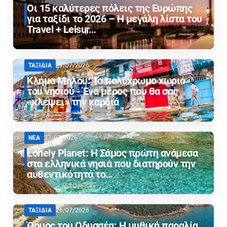
Οι 15 καλύτερες πόλεις της Ευρώπης
για ταξίδι το 2026 – Η μεγάλη λίστα του
Travel + Leisur…
ΤΑΞΙΔΙΑ
29/07/2026
Κλήμα Μήλου: Το πολύχρωμο χωριό
του νησιού - Ένα μέρος που θα σας
«κλέψει» την καρδιά
ΝΕΑ
27/07/2026
Lonely Planet: Η Σάμος πρώτη ανάμεσα
στα ελληνικά νησιά που διατηρούν την
αυθεντικότητά το…
ΤΑΞΙΔΙΑ
26/07/2026
Όρμος του Οδυσσέα: Η μυθική παραλία