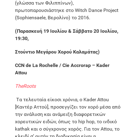
(γλώσσα των Φιλιππίνων),
πρωτοπαρουσιάστηκε στο Witch Dance Project
(Sophiensaele, Βερολίνο) το 2016.
(Παρασκευή 19 Ιουλίου & Σάββατο 20 Ιουλίου,
19:30,
Στούντιο Μεγάρου Χορού Καλαμάτας)
CCN de La Rochelle / Cie Accrorap – Kader
Attou
The
Roots
Tα τελευταία είκοσι χρόνια, ο Kader Attou
[Καντέρ Αττού], προσεγγίζει τον χορό μέσα από
την ανάλυση και ανάμειξη διαφορετικών
χορευτικών ειδών, όπως το hip hop, το ινδικό
kathak και ο σύγχρονος χορός. Για τον Attou, το
κλειδί σ’ αυτήν τη διαδικασία είναι η