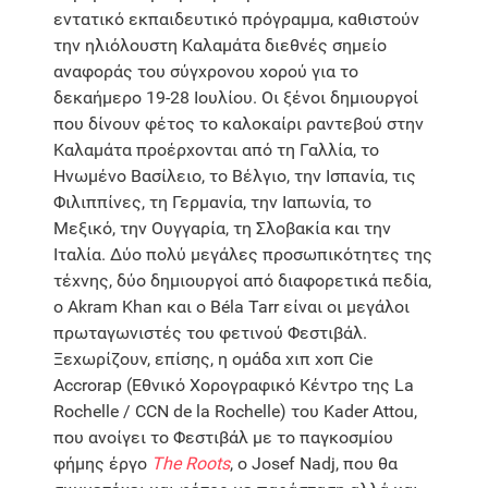
εντατικό εκπαιδευτικό πρόγραμμα, καθιστούν
την ηλιόλουστη Καλαμάτα διεθνές σημείο
αναφοράς του σύγχρονου χορού για το
δεκαήμερο 19-28 Ιουλίου. Οι ξένοι δημιουργοί
που δίνουν φέτος το καλοκαίρι ραντεβού στην
Καλαμάτα προέρχονται από τη Γαλλία, το
Ηνωμένο Βασίλειο, το Βέλγιο, την Ισπανία, τις
Φιλιππίνες, τη Γερμανία, την Ιαπωνία, το
Μεξικό, την Ουγγαρία, τη Σλοβακία και την
Ιταλία. Δύο πολύ μεγάλες προσωπικότητες της
τέχνης, δύο δημιουργοί από διαφορετικά πεδία,
ο Akram Khan και ο Béla Tarr είναι οι μεγάλοι
πρωταγωνιστές του φετινού Φεστιβάλ.
Ξεχωρίζουν, επίσης, η ομάδα χιπ χοπ Cie
Accrorap (Εθνικό Χορογραφικό Κέντρο της La
Rochelle / CCN de la Rochelle) του Kader Attou,
που ανοίγει το Φεστιβάλ με το παγκοσμίου
φήμης έργο
The Roots
, ο Josef Nadj, που θα