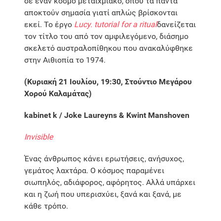
σε έναν κόσμο μεταιχμιακό, όπου τα πάντα
αποκτούν σημασία γιατί απλώς βρίσκονται
εκεί. Το έργο
Lucy. tutorial for a ritual
δανείζεται
τον τίτλο του από τον αμφιλεγόμενο, διάσημο
σκελετό αυστραλοπίθηκου που ανακαλύφθηκε
στην Αιθιοπία το 1974.
(Κυριακή 21 Ιουλίου, 19:30, Στούντιο Μεγάρου
Χορού Καλαμάτας)
kabinet k / Joke Laureyns & Kwint Manshoven
Invisible
Ένας άνθρωπος κάνει ερωτήσεις, ανήσυχος,
γεμάτος λαχτάρα. Ο κόσμος παραμένει
σιωπηλός, αδιάφορος, αφόρητος. Αλλά υπάρχει
και η ζωή που υπερισχύει, ξανά και ξανά, με
κάθε τρόπο.