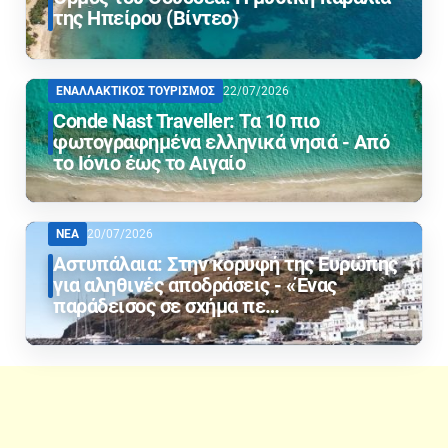
της Ηπείρου (Βίντεο)
ΕΝΑΛΛΑΚΤΙΚΟΣ ΤΟΥΡΙΣΜΟΣ
22/07/2026
Conde Nast Traveller: Τα 10 πιο
φωτογραφημένα ελληνικά νησιά - Από
το Ιόνιο έως το Αιγαίο
ΝΕΑ
20/07/2026
Αστυπάλαια: Στην κορυφή της Ευρώπης
για αληθινές αποδράσεις - «Ένας
παράδεισος σε σχήμα πε…