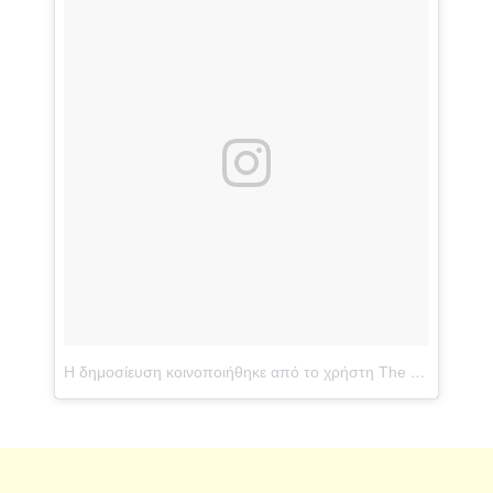
Η δημοσίευση κοινοποιήθηκε από το χρήστη The Swingin' Cats (@theswingincats)