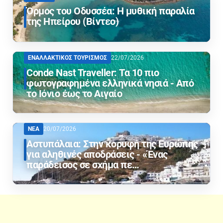
Όρμος του Οδυσσέα: Η μυθική παραλία
της Ηπείρου (Βίντεο)
ΕΝΑΛΛΑΚΤΙΚΟΣ ΤΟΥΡΙΣΜΟΣ
22/07/2026
Conde Nast Traveller: Τα 10 πιο
φωτογραφημένα ελληνικά νησιά - Από
το Ιόνιο έως το Αιγαίο
ΝΕΑ
20/07/2026
Αστυπάλαια: Στην κορυφή της Ευρώπης
για αληθινές αποδράσεις - «Ένας
παράδεισος σε σχήμα πε…