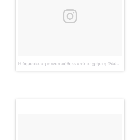
Η δημοσίευση κοινοποιήθηκε από το χρήστη Φιλάκια ο Λαζ...® (@lazaros_ks)