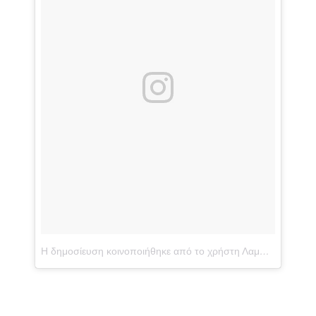
Η δημοσίευση κοινοποιήθηκε από το χρήστη Λαμπρινη Μπομποτα ♐ (@lamprini_mpo)