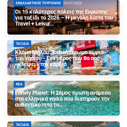
ΕΝΑΛΛΑΚΤΙΚΟΣ ΤΟΥΡΙΣΜΟΣ
30/07/2026
Οι 15 καλύτερες πόλεις της Ευρώπης
για ταξίδι το 2026 – Η μεγάλη λίστα του
Travel + Leisur…
ΤΑΞΙΔΙΑ
29/07/2026
Κλήμα Μήλου: Το πολύχρωμο χωριό
του νησιού - Ένα μέρος που θα σας
«κλέψει» την καρδιά
ΝΕΑ
27/07/2026
Lonely Planet: Η Σάμος πρώτη ανάμεσα
στα ελληνικά νησιά που διατηρούν την
αυθεντικότητά το…
ΤΑΞΙΔΙΑ
26/07/2026