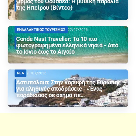
Όρμος του Οδυσσέα: Η μυθική παραλία
της Ηπείρου (Βίντεο)
ΕΝΑΛΛΑΚΤΙΚΟΣ ΤΟΥΡΙΣΜΟΣ
22/07/2026
Conde Nast Traveller: Τα 10 πιο
φωτογραφημένα ελληνικά νησιά - Από
το Ιόνιο έως το Αιγαίο
ΝΕΑ
20/07/2026
Αστυπάλαια: Στην κορυφή της Ευρώπης
για αληθινές αποδράσεις - «Ένας
παράδεισος σε σχήμα πε…