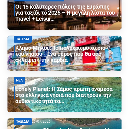
Οι 15 καλύτερες πόλεις της Ευρώπης
για ταξίδι το 2026 – Η μεγάλη λίστα του
Travel + Leisur…
ΤΑΞΙΔΙΑ
29/07/2026
Κλήμα Μήλου: Το πολύχρωμο χωριό
του νησιού - Ένα μέρος που θα σας
«κλέψει» την καρδιά
ΝΕΑ
27/07/2026
Lonely Planet: Η Σάμος πρώτη ανάμεσα
στα ελληνικά νησιά που διατηρούν την
αυθεντικότητά το…
ΤΑΞΙΔΙΑ
26/07/2026