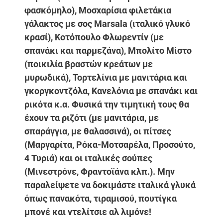
φασκόμηλο), Μοσχαρίσια φιλετάκια
γάλακτος με σος Marsala (ιταλικό γλυκό
κρασί), Κοτόπουλο Φλωρεντίν (με
σπανάκι και παρμεζάνα), Μπολίτο Μίστο
(ποικιλία βραστών κρεάτων με
μυρωδικά), Τορτελίνια με μανιτάρια και
γκοργκοντζόλα, Κανελόνια με σπανάκι και
ρικότα κ.α. Φυσικά την τιμητική τους θα
έχουν τα ριζότι (με μανιτάρια, με
σπαράγγια, με θαλασσινά), οι πίτσες
(Μαργαρίτα, Ρόκα-Μοτσαρέλα, Προσούτο,
4 Τυριά) και οι ιταλικές σούπες
(Μινεστρόνε, Φραντοϊάνα κλπ.). Μην
παραλείψετε να δοκιμάστε ιταλικά γλυκά
όπως πανακότα, τιραμισού, πουτίγκα
μπονέ και ντελίτσιε αλ λιμόνε!