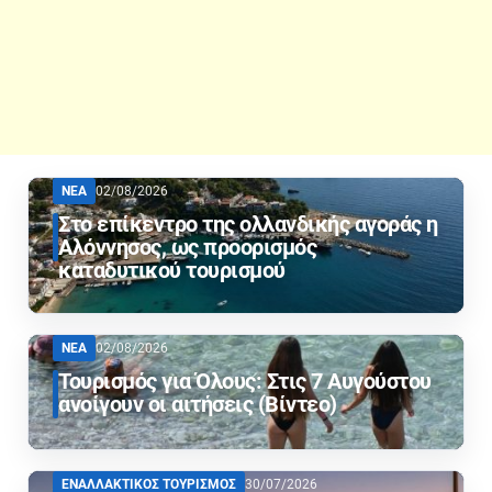
ΝΕΑ
02/08/2026
Στο επίκεντρο της ολλανδικής αγοράς η
Αλόννησος, ως προορισμός
καταδυτικού τουρισμού
ΝΕΑ
02/08/2026
Τουρισμός για Όλους: Στις 7 Αυγούστου
ανοίγουν οι αιτήσεις (Βίντεο)
ΕΝΑΛΛΑΚΤΙΚΟΣ ΤΟΥΡΙΣΜΟΣ
30/07/2026