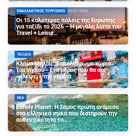
ΕΝΑΛΛΑΚΤΙΚΟΣ ΤΟΥΡΙΣΜΟΣ
30/07/2026
Οι 15 καλύτερες πόλεις της Ευρώπης
για ταξίδι το 2026 – Η μεγάλη λίστα του
Travel + Leisur…
ΤΑΞΙΔΙΑ
29/07/2026
Κλήμα Μήλου: Το πολύχρωμο χωριό
του νησιού - Ένα μέρος που θα σας
«κλέψει» την καρδιά
ΝΕΑ
27/07/2026
Lonely Planet: Η Σάμος πρώτη ανάμεσα
στα ελληνικά νησιά που διατηρούν την
αυθεντικότητά το…