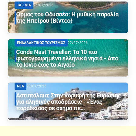
ΤΑΞΙΔΙΑ
26/07/2026
Όρμος του Οδυσσέα: Η μυθική παραλία
της Ηπείρου (Βίντεο)
ΕΝΑΛΛΑΚΤΙΚΟΣ ΤΟΥΡΙΣΜΟΣ
22/07/2026
Conde Nast Traveller: Τα 10 πιο
φωτογραφημένα ελληνικά νησιά - Από
το Ιόνιο έως το Αιγαίο
ΝΕΑ
20/07/2026
Αστυπάλαια: Στην κορυφή της Ευρώπης
για αληθινές αποδράσεις - «Ένας
παράδεισος σε σχήμα πε…