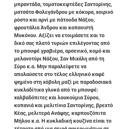
μπραντάδα, τοματοκεφτέδες Σαντορίνης,
ματσάτα Φολεγάνδρου με κόκορα, χοιρινό
ρόστο και αρνί με πάτουδα Νάξου,
φρουτάλια Άνδρου και κοπανιστή
Μυκόνου. Αξίζει να ετοιμάσετε και το
δικό σας πλατό τυριών επιλέγοντας από
το μπουφέ γραβιέρα, αρσενικό, κομό και
μελανοτύρι Νάξου, Σαν Μιχάλη από τη
Σύρο κ.α. Μην παραλείψετε να
απολαύσετε στο τέλος ελληνικό καφέ
ψημένο στη χόβολη μαζί με παραδοσιακά
κυκλαδίτικα γλυκά από το μπουφέ:
χαλβαδόπιτες και λουκούμια Σύρου,
κοπανιά και μελιτίνια Σαντορίνης, βρεχτό
Κέας, μελιτερά Ανάφης, καρπουζόπιτα
Μήλου κ.α. Η κυκλαδική κουζίνα είναι το
τέταρτο από μια σειρά αφιερωμάτων σε