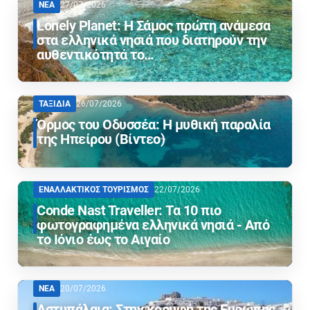
ΝΕΑ
27/07/2026
Lonely Planet: Η Σάμος πρώτη ανάμεσα
στα ελληνικά νησιά που διατηρούν την
αυθεντικότητά το…
ΤΑΞΙΔΙΑ
26/07/2026
Όρμος του Οδυσσέα: Η μυθική παραλία
της Ηπείρου (Βίντεο)
ΕΝΑΛΛΑΚΤΙΚΟΣ ΤΟΥΡΙΣΜΟΣ
22/07/2026
Conde Nast Traveller: Τα 10 πιο
φωτογραφημένα ελληνικά νησιά - Από
το Ιόνιο έως το Αιγαίο
ΝΕΑ
20/07/2026
Αστυπάλαια: Στην κορυφή της Ευρώπης