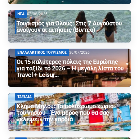
ΝΕΑ
02/08/2026
Τουρισμός για Όλους: Στις 7 Αυγούστου
ανοίγουν οι αιτήσεις (Βίντεο)
ΕΝΑΛΛΑΚΤΙΚΟΣ ΤΟΥΡΙΣΜΟΣ
30/07/2026
Οι 15 καλύτερες πόλεις της Ευρώπης
για ταξίδι το 2026 – Η μεγάλη λίστα του
Travel + Leisur…
ΤΑΞΙΔΙΑ
29/07/2026
Κλήμα Μήλου: Το πολύχρωμο χωριό
του νησιού - Ένα μέρος που θα σας
«κλέψει» την καρδιά