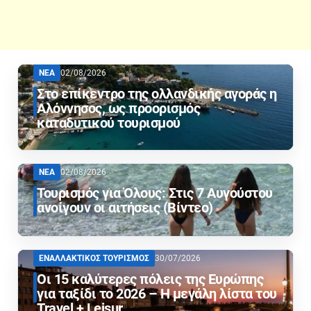
ΝΕΑ
02/08/2026
Στο επίκεντρο της ολλανδικής αγοράς η
Αλόννησος, ως προορισμός
καταδυτικού τουρισμού
ΝΕΑ
02/08/2026
Τουρισμός για Όλους: Στις 7 Αυγούστου
ανοίγουν οι αιτήσεις (Βίντεο)
ΕΝΑΛΛΑΚΤΙΚΟΣ ΤΟΥΡΙΣΜΟΣ
30/07/2026
Οι 15 καλύτερες πόλεις της Ευρώπης
για ταξίδι το 2026 – Η μεγάλη λίστα του
Travel + Leisur…