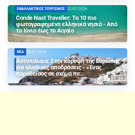
ΕΝΑΛΛΑΚΤΙΚΟΣ ΤΟΥΡΙΣΜΟΣ
22/07/2026
Conde Nast Traveller: Τα 10 πιο
φωτογραφημένα ελληνικά νησιά - Από
το Ιόνιο έως το Αιγαίο
ΝΕΑ
20/07/2026
Αστυπάλαια: Στην κορυφή της Ευρώπης
για αληθινές αποδράσεις - «Ένας
παράδεισος σε σχήμα πε…