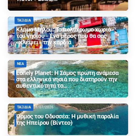
ΤΑΞΙΔΙΑ
29/07/2026
Κλήμα Μήλου: Το πολύχρωμο χωριό
του νησιού - Ένα μέρος που θα σας
«κλέψει» την καρδιά
ΝΕΑ
27/07/2026
Lonely Planet: Η Σάμος πρώτη ανάμεσα
στα ελληνικά νησιά που διατηρούν την
αυθεντικότητά το…
ΤΑΞΙΔΙΑ
26/07/2026
Όρμος του Οδυσσέα: Η μυθική παραλία
της Ηπείρου (Βίντεο)