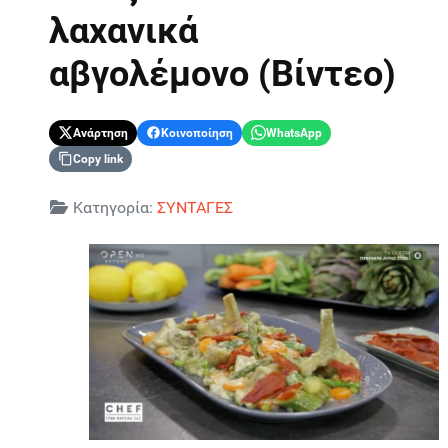
λαχανικά
αβγολέμονο (Βίντεο)
Ανάρτηση
Κοινοποίηση
WhatsApp
Copy link
Λεπτομέρειες
Κατηγορία:
ΣΥΝΤΑΓΕΣ