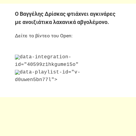
Ο Βαγγέλης Δρίσκας φτιάχνει αγκινάρες
με ανοιξιάτικα λαχανικά αβγολέμονο.
Δείτε το βίντεο του Open:
data-integration-
id="40599z1hkgume15o"
data-playlist-id="v-
d0uwen5bn77l">