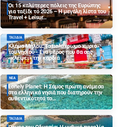
Οι 15 καλύτερες πόλεις της Ευρώπης
για ταξίδι το 2026 – Η μεγάλη λίστα του
Travel + Leisur…
ΤΑΞΙΔΙΑ
29/07/2026
Κλήμα Μήλου: Το πολύχρωμο χωριό
του νησιού - Ένα μέρος που θα σας
«κλέψει» την καρδιά
ΝΕΑ
27/07/2026
Lonely Planet: Η Σάμος πρώτη ανάμεσα
στα ελληνικά νησιά που διατηρούν την
αυθεντικότητά το…
ΤΑΞΙΔΙΑ
26/07/2026