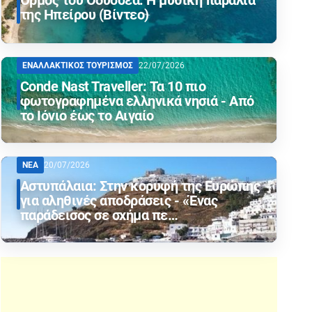
Όρμος του Οδυσσέα: Η μυθική παραλία
της Ηπείρου (Βίντεο)
ΕΝΑΛΛΑΚΤΙΚΟΣ ΤΟΥΡΙΣΜΟΣ
22/07/2026
Conde Nast Traveller: Τα 10 πιο
φωτογραφημένα ελληνικά νησιά - Από
το Ιόνιο έως το Αιγαίο
ΝΕΑ
20/07/2026
Αστυπάλαια: Στην κορυφή της Ευρώπης
για αληθινές αποδράσεις - «Ένας
παράδεισος σε σχήμα πε…