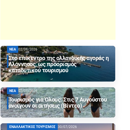
ΝΕΑ
02/08/2026
Στο επίκεντρο της ολλανδικής αγοράς η
Αλόννησος, ως προορισμός
καταδυτικού τουρισμού
ΝΕΑ
02/08/2026
Τουρισμός για Όλους: Στις 7 Αυγούστου
ανοίγουν οι αιτήσεις (Βίντεο)
ΕΝΑΛΛΑΚΤΙΚΟΣ ΤΟΥΡΙΣΜΟΣ
30/07/2026