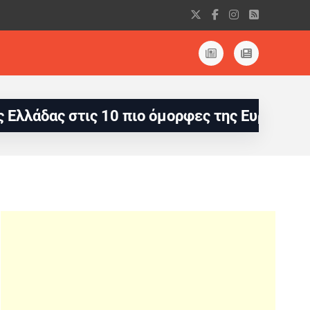
ας στις 10 πιο όμορφες της Ευρώπης
Le Fi