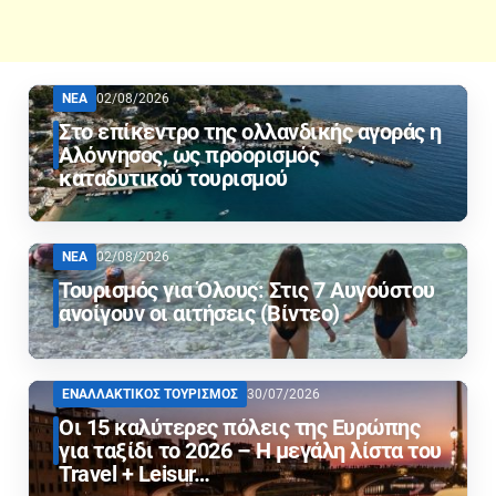
ΝΕΑ
02/08/2026
Στο επίκεντρο της ολλανδικής αγοράς η
Αλόννησος, ως προορισμός
καταδυτικού τουρισμού
ΝΕΑ
02/08/2026
Τουρισμός για Όλους: Στις 7 Αυγούστου
ανοίγουν οι αιτήσεις (Βίντεο)
ΕΝΑΛΛΑΚΤΙΚΟΣ ΤΟΥΡΙΣΜΟΣ
30/07/2026
Οι 15 καλύτερες πόλεις της Ευρώπης
για ταξίδι το 2026 – Η μεγάλη λίστα του
Travel + Leisur…