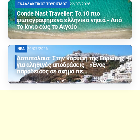
ΕΝΑΛΛΑΚΤΙΚΟΣ ΤΟΥΡΙΣΜΟΣ
22/07/2026
Conde Nast Traveller: Τα 10 πιο
φωτογραφημένα ελληνικά νησιά - Από
το Ιόνιο έως το Αιγαίο
ΝΕΑ
20/07/2026
Αστυπάλαια: Στην κορυφή της Ευρώπης
για αληθινές αποδράσεις - «Ένας
παράδεισος σε σχήμα πε…