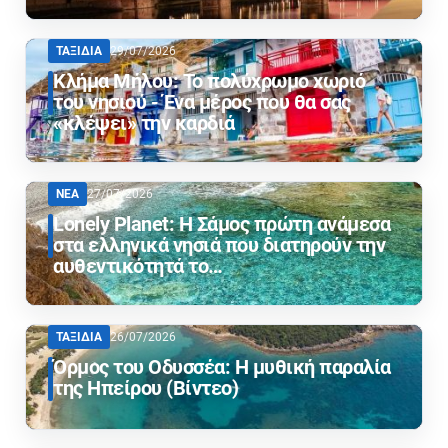
ΤΑΞΙΔΙΑ
29/07/2026
Κλήμα Μήλου: Το πολύχρωμο χωριό
του νησιού - Ένα μέρος που θα σας
«κλέψει» την καρδιά
ΝΕΑ
27/07/2026
Lonely Planet: Η Σάμος πρώτη ανάμεσα
στα ελληνικά νησιά που διατηρούν την
αυθεντικότητά το…
ΤΑΞΙΔΙΑ
26/07/2026
Όρμος του Οδυσσέα: Η μυθική παραλία
της Ηπείρου (Βίντεο)