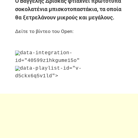
Ο Βαγγέλης Δρίσκας φτιάχνει πρωτότυπα
σοκολατένια μπισκοτοπαστάκια, τα οποία
θα ξετρελάνουν μικρούς και μεγάλους.
Δείτε το βίντεο του Open:
data-integration-
id="40599z1hkgume15o"
data-playlist-id="v-
d5ckx6q5v1ld">